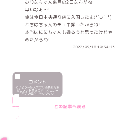
みりなちゃん来月の2日なんだね!
早いなぁ〜!
俺は今日中央通り店に入国したよ(*´ω｀*)
こちはちゃんのチェキ撮ったからね!
本当はににちゃんも撮ろうと思ったけどや
めたからね!
2022/09/18 10:54:13
コメント
めいどりーみんアプリ会員になれ
ばコメントできます！メニュー
「アプリ紹介」をクリック！
この記事へ戻る