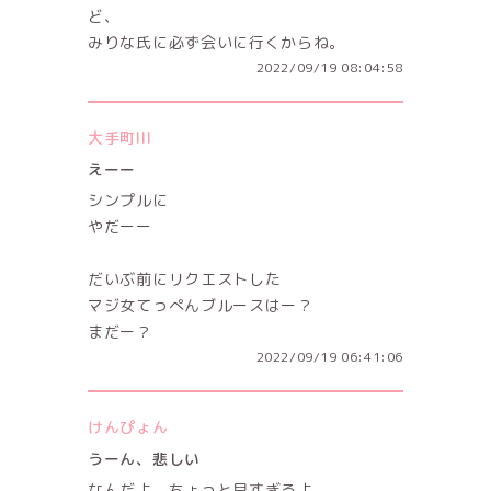
ど、
みりな氏に必ず会いに行くからね。
2022/09/19 08:04:58
大手町III
えーー
シンプルに
やだーー
だいぶ前にリクエストした
マジ女てっぺんブルースはー？
まだー？
2022/09/19 06:41:06
けんぴょん
うーん、悲しい
なんだよ、ちょっと早すぎるよ。