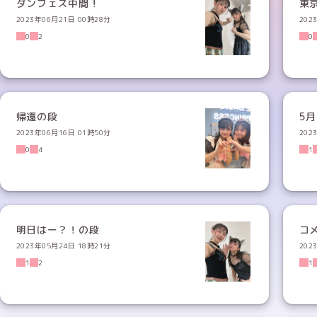
ダンフェス中間！
東
2023年06月21日 00時28分
202
0
2
0
帰還の段
5
2023年06月16日 01時50分
202
0
4
1
明日はー？！の段
コ
2023年05月24日 18時21分
202
1
2
1