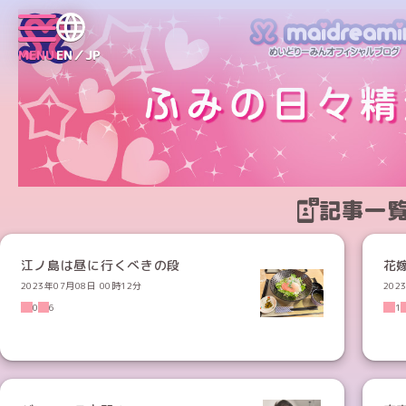
MENU
EN／JP
記事一
江ノ島は昼に行くべきの段
花
2023年07月08日 00時12分
202
0
6
1