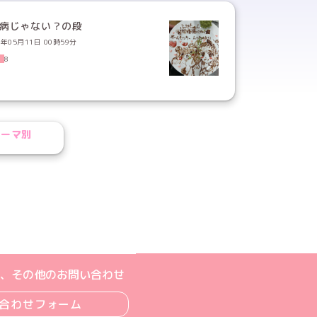
月病じゃない？の段
3年05月11日 00時59分
8
テーマ別
ジへ
ト
m公式アカウント
book公式アカウント
ouTube公式アカウント
、その他のお問い合わせ
合わせフォーム