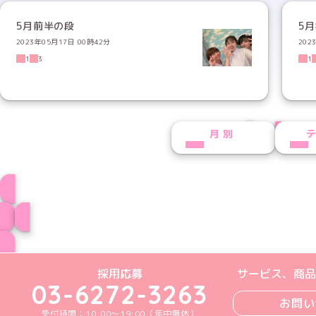
5月前半の段
5
2023年05月17日 00時42分
202
1
3
1
PREV
NEXT
月別
プロフィール
ブログ トップペー
めいどりーみんTikTok公式アカウン
めいどりーみんX公式アカウント
めいどりーみんInstagra
めいどりーみんFace
めいどりーみんY
採用応募
サービス、商品
03-6272-3263
お問い
受付時間：10:00～19:00（年中無休）