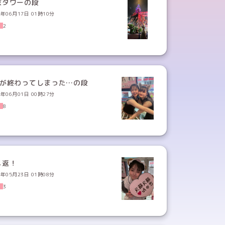
京タワーの段
3年06月17日 01時10分
2
月が終わってしまった…の段
3年06月01日 00時27分
8
メ返！
3年05月23日 01時08分
3