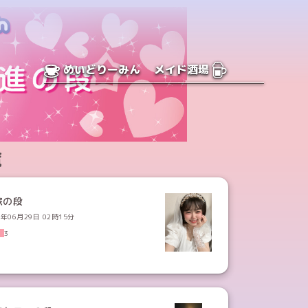
めいどりーみん
メイド酒場
覧
嫁の段
3年06月29日 02時15分
3