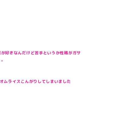
業が好きなんだけど苦手というか性格がガサ
、。
いオムライスこんがりしてしまいました