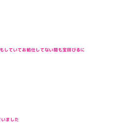
んもしていてお給仕してない間も宝田びるに
まいました