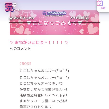
予約
MENU
EN／JP
めいどりーみん
メイド酒場
♡ おねがいごとは…！！！！ ♡
へのコメント
CROSS
ここなちゃんおはよー(*´ω｀*)
ここなちゃんおはよー(*´ω｀*)
ここなちゃんきゃわゆいね!
かなちいなんて可愛いねぇ～!
俺は最近麻雀にハマってるよ!
まぁサッカーも面白いけどね!
電車でＧＯもやるよ!