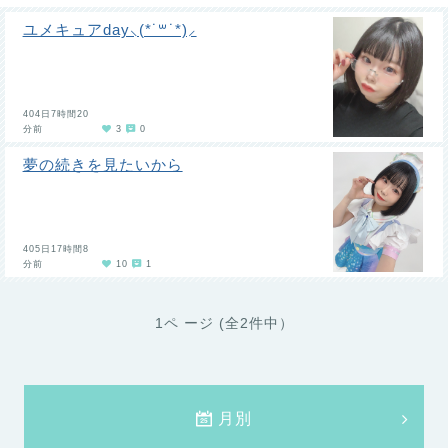
ユメキュアday⸜(*˙꒳˙*)⸝
404日7時間20
分前
3
0
夢の続きを見たいから
405日17時間8
分前
10
1
1ペ ージ (全2件中）
月別