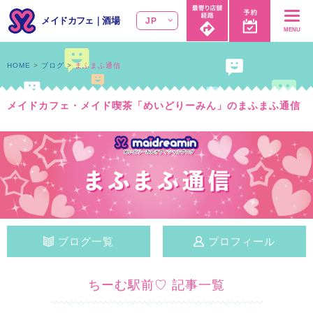
メイドカフェ
｜
酒場
JP
MENU
HOME
ブログ
まふまふ通信
メイドカフェ・メイド喫茶「めいどりーみん」のまふまふ通信
ブログ一覧
プロフィール
ちーむ駅前♡ 記事一覧