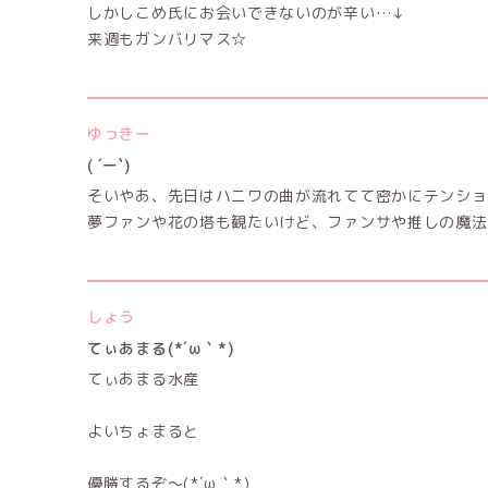
しかしこめ氏にお会いできないのが辛い…↓
来週もガンバリマス☆
ゆっきー
( ´ー`)
そいやあ、先日はハニワの曲が流れてて密かにテンション
夢ファンや花の塔も観たいけど、ファンサや推しの魔法
しょう
てぃあまる(⁠*⁠´⁠ω⁠｀⁠*⁠)
てぃあまる水産
よいちょまると
優勝するぞ〜(⁠*⁠´⁠ω⁠｀⁠*⁠)