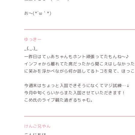
お〜(⁠*⁠´⁠ω⁠｀⁠*⁠)
ゆっきー
_(._.)_
一昨日はてぃあちゃんもホント頑張ってたもんね～♪︎
インフォから離れてた席だったから聞こえはしなかった
に笑みを浮かべながら何か話してるトコを見て、ほっこり
今週末はちょっと入国できそうになくてマジ試練…↓
今月中旬くらいからまた入国させていただきます！
こめ氏のライブ観た過ぎるちゃむ。
けんご兄やん
こんにちは