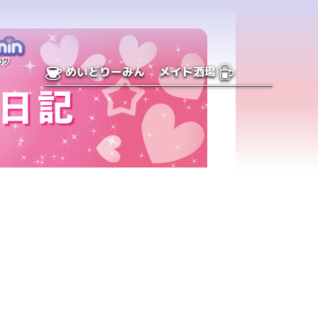
めいどりーみん
メイド酒場