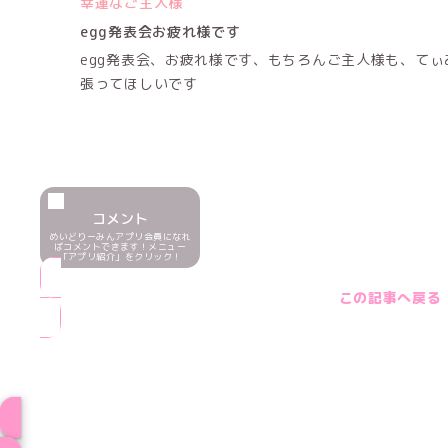
幸運なご主人様
egg発表会お疲れ様です
egg発表会、お疲れ様です、もちろんご主人様も、て
張ってほしいです
コメント
めいどりーみんアプリ会員になれ
ばコメントできます！メニュー
「アプリ紹介」をクリック！
この記事へ戻る
ブログ トップペー