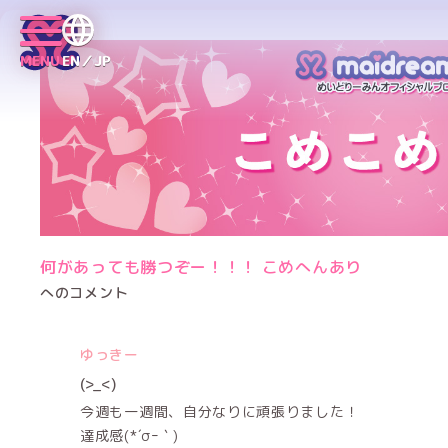
MENU
EN／JP
何があっても勝つぞー！！！ こめへんあり
へのコメント
ゆっきー
(>_<)
今週も一週間、自分なりに頑張りました！
達成感(*´σｰ｀)