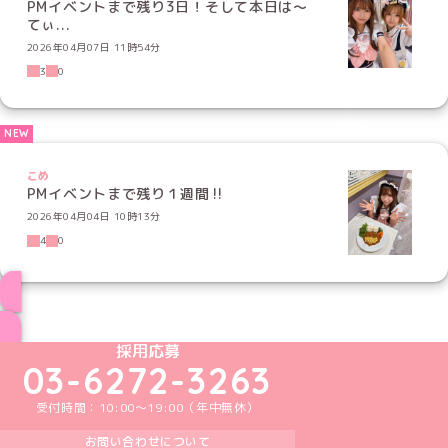
PMイベントまで残り3日！そして本日は〜
てぃ...
2026年04月07日 11時54分
3
0
こめ
PMイベントまで残り１週間‼️
2026年04月04日 10時13分
4
0
ブログ トップページへ
めいどりーみんTikTok公式アカウント
めいどりーみんX公式アカウント
めいどりーみんInstagram公式アカウント
めいどりーみんFacebook公式アカウン
めいどりーみんYouTube公式アカ
採用応募
03-6272-3263
受付時間：10:00～19:00（年中無休）
お問い合わせについて