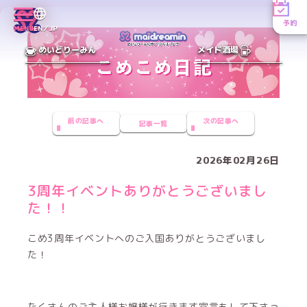
予約
MENU
EN／JP
めいどりーみん
メイド酒場
前の記事へ
次の記事へ
記事一覧
2026年02月26日
3周年イベントありがとうございまし
た！！
こめ3周年イベントへのご入国ありがとうございまし
た！
たくさんのご主人様お嬢様が行きます宣言もして下さっ