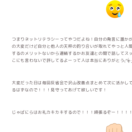
つまりネットリテラシーってやつだよね！自分の発言に誰か
の大変だけど自分と他人の天秤の釣り合いが取れてやっと人
するのメリットないから連絡するかお友達との間で話してス
こにも言わないで許してるよーって人は本当にありがとう₍ᐢᵒ̴̶̷̥́ ·̮ ᵒ̴̶̷̥́
大変だった日は毎回反省会で沢山改善点まとめて次に活かし
るはずなので！！！見守ってあげて欲しいです！
じゃばにらはお礼カキカキするので！！！頑張るぞー！！！