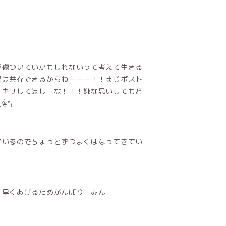
が傷ついていかもしれないって考えて生きる
間は共存できるからねーーー！！まじポスト
ッキリしてほしーな！！！嫌な思いしてもど
 ᐢ₎
ているのでちょっとずつよくはなってきてい
！早くあげるためがんばりーみん