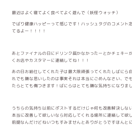
最近はよく寝てよく食べてよく遊んで（妖怪ウォッチ）
でばり健康ハッピーって感じです！ハッシュタグのコメント
てるよー！！！！
あとファイナルの日にドリンク届かなかったーとかチェキー
くお店やカスタマーに連絡してね！！！
あの日お給仕してくれた子は最大限頑張ってくれたしばにら
れでも嫌な思いしたのは事実それは本当にごめんなさい、で
たらとても傷つきます！ばにらはとても嫌な気持ちになりま
うちらの気持ち以前にポストするだけじゃ何も改善解決しな
本当に改善して欲しいなら対応してくれる場所に連絡して欲
前提なんだけどねいつもすみませんとありがとうですほんと