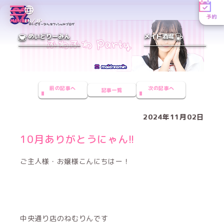
予約
MENU
EN／JP
めいどりーみん
メイド酒場
前の記事へ
次の記事へ
記事一覧
2024年11月02日
10月ありがとうにゃん!!
ご主人様・お嬢様こんにちはー！
中央通り店のねむりんです