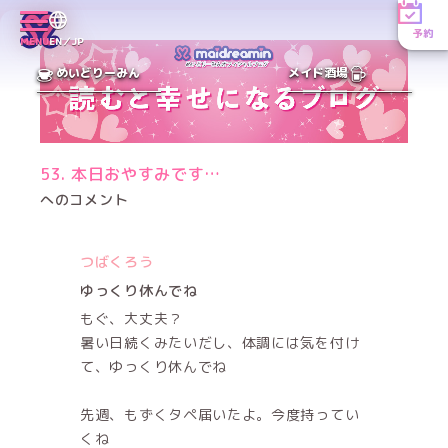
予約
MENU
EN／JP
めいどりーみん
メイド酒場
53. 本日おやすみです…
へのコメント
つばくろう
ゆっくり休んでね
もぐ、大丈夫？
暑い日続くみたいだし、体調には気を付け
て、ゆっくり休んでね
先週、もずくタペ届いたよ。今度持ってい
くね