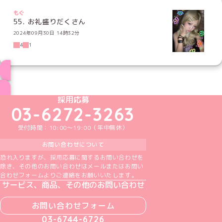
もぐ
55. お礼盛りだくさん
2024年09月30日 14時32分
4
1
ブログ トップページへ
めいどりーみんTikTok公式アカウント
めいどりーみんX公式アカウント
めいどりーみんInstagram公式アカウント
めいどりーみんFacebook公式アカウン
めいどりーみんYouTube公式アカ
採用応募
03-6272-3263
受付時間：10:00～19:00（年中無休）
お問い合わせについて
恐れ入りますが、採用応募に関するお問い合わせを
除き、その他のお問い合わせはメールまたはお問い
合わせフォームよりご連絡をお願いいたします。
サービス、商品、その他のお問い合わせ
お問い合わせフォーム
03-6744-6726