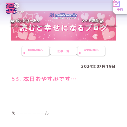
予約
MENU
EN／JP
めいどりーみん
メイド酒場
前の記事へ
次の記事へ
記事一覧
2024年07月19日
53. 本日おやすみです…
えーーーーーーーん