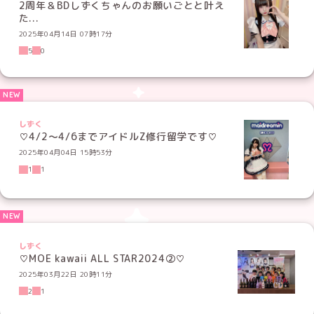
2周年＆BDしずくちゃんのお願いごとと叶え
た...
2025年04月14日 07時17分
5
0
しずく
♡4/2〜4/6までアイドルZ修行留学です♡
2025年04月04日 15時53分
1
1
しずく
♡MOE kawaii ALL STAR2024②♡
2025年03月22日 20時11分
2
1