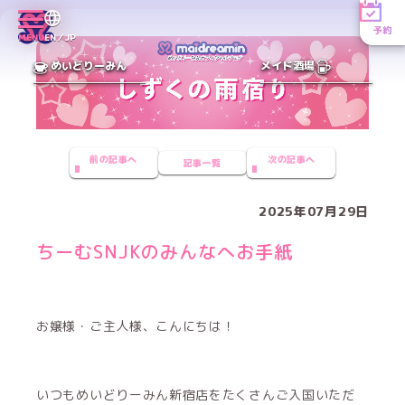
予約
MENU
EN／JP
めいどりーみん
メイド酒場
前の記事へ
次の記事へ
記事一覧
2025年07月29日
ちーむSNJKのみんなへお手紙
お嬢様・ご主人様、こんにちは！
いつもめいどりーみん新宿店をたくさんご入国いただ