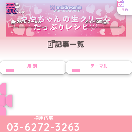
予約
MENU
EN／JP
めいどりーみん
メイド酒場
記事一覧
月別
テーマ別
プロフィール
ブログ トップページへ
めいどりーみんTikTok公式アカウント
めいどりーみんX公式アカウント
めいどりーみんInstagram公式アカウント
めいどりーみんFacebook公式アカウン
めいどりーみんYouTube公式アカ
採用応募
03-6272-3263