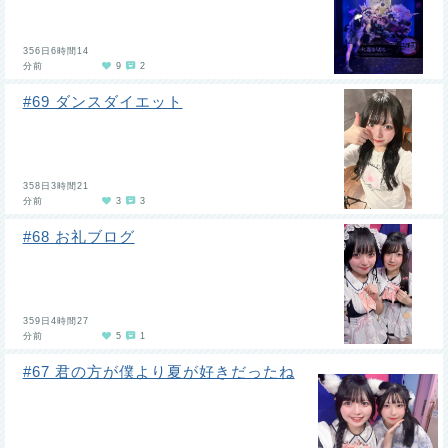
356日6時間14
分前
9
2
#69 ダンスダイエット
358日3時間21
分前
3
3
#68 お礼ブログ
359日4時間27
分前
5
1
#67 君の方が僕より夏が好きだったね