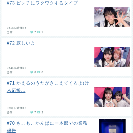
#73 ピンチにワクワクするタイプ
351日3時間45
分前
7
1
#72 寂しいよ
354日4時間48
分前
8
0
#71 かえるのうたがきこえてくるよ(け
ろ応援...
355日7時間13
分前
7
2
#70 もこもこかんぱにー本部での業務
報告