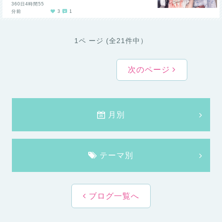
360日4時間55
分前
3
1
1ペ ージ (全21件中）
次のページ
月別
テーマ別
ブログ一覧へ