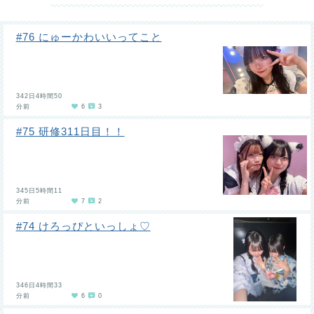
#76 にゅーかわいいってこと
342日4時間50
分前
6
3
#75 研修311日目！！
345日5時間11
分前
7
2
#74 けろっぴといっしょ♡
346日4時間33
分前
6
0