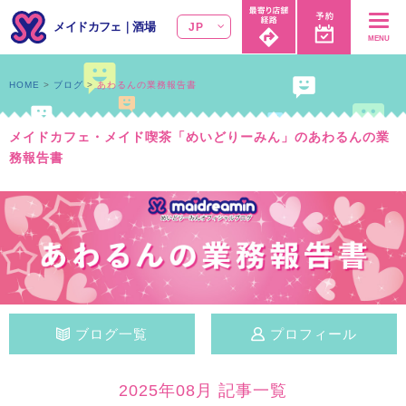
メイドカフェ
｜
酒場
JP
MENU
HOME
ブログ
あわるんの業務報告書
メイドカフェ・メイド喫茶「めいどりーみん」のあわるんの業
務報告書
ブログ一覧
プロフィール
2025年08月 記事一覧