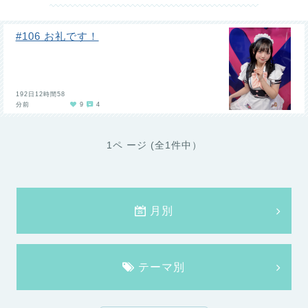
#106 お礼です！
192日12時間58
分前
9
4
1ペ ージ (全1件中）
月別
テーマ別