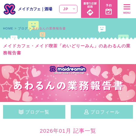
メイドカフェ
｜
酒場
JP
MENU
HOME
ブログ
あわるんの業務報告書
メイドカフェ・メイド喫茶「めいどりーみん」のあわるんの業
務報告書
ブログ一覧
プロフィール
2026年01月 記事一覧