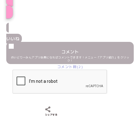
かななプロフィール
いいね
コメント
めいどりーみんアプリ会員になればコメントできます！メニュー「アプリ紹介」をクリッ
ク！
コメント数(2)
Xでシェアする
LINEでシェアする
Facebookでシェアする
シェアする