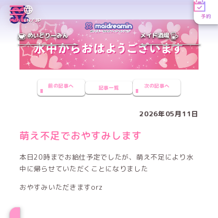
予約
MENU
EN／JP
めいどりーみん
メイド酒場
前の記事へ
次の記事へ
記事一覧
2026年05月11日
萌え不足でおやすみします
本日20時までお給仕予定でしたが、萌え不足により水
中に帰らせていただくことになりました
おやすみいただきますorz