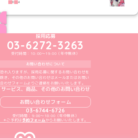
0
4
ブログ トップページへ
めいどりーみんTikTok公式アカウント
めいどりーみんX公式アカウント
めいどりーみんInstagram公式アカウント
めいどりーみんFacebook公式アカウン
めいどりーみんYouTube公式アカ
採用応募
03-6272-3263
受付時間：10:00～19:00（年中無休）
お問い合わせについて
恐れ入りますが、採用応募に関するお問い合わせを
除き、その他のお問い合わせはメールまたはお問い
合わせフォームよりご連絡をお願いいたします。
サービス、商品、その他のお問い合わせ
お問い合わせフォーム
03-6744-6726
受付時間：9:00～18:00（年中無休）
＊ご予約は
予約フォーム
からお願いいたします。