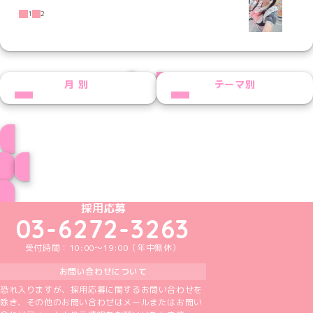
1
2
PREV
NEXT
月別
テーマ別
かななプロフィール
ブログ トップページへ
めいどりーみんTikTok公式アカウント
めいどりーみんX公式アカウント
めいどりーみんInstagram公式アカウント
めいどりーみんFacebook公式アカウン
めいどりーみんYouTube公式アカ
採用応募
03-6272-3263
受付時間：10:00～19:00（年中無休）
お問い合わせについて
恐れ入りますが、採用応募に関するお問い合わせを
除き、その他のお問い合わせはメールまたはお問い