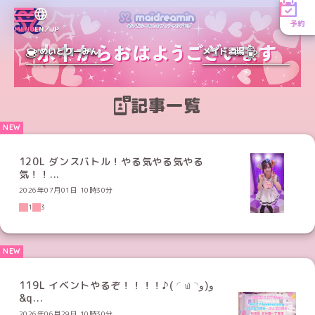
予約
MENU
EN／JP
めいどりーみん
メイド酒場
記事一覧
120L ダンスバトル！やる気やる気やる
気！！...
2026年07月01日 10時30分
1
3
119L イベントやるぞ！！！！♪( ◜௰◝و(و
&q...
2026年06月29日 10時30分