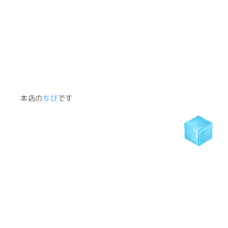
本店の
ちぴ
です