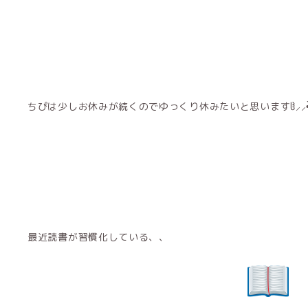
ちぴは少しお休みが続くのでゆっくり休みたいと思いますჱ̒⸝⸝•̀֊•
最近読書が習慣化している、、