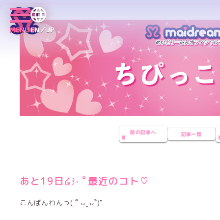
MENU
EN／JP
前の記事へ
記事一覧
あと19日໒꒱· ﾟ最近のコト♡
こんばんわんっ( ՞ ᴗ ̫ ᴗ՞)"