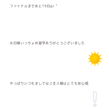
ファイナルまであと19日໒꒱· ﾟ
お日様いっちょめ留学ありがとうございました
やっぱりいつもましてなご主人様はとても安心感