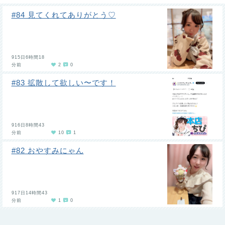
#84 見てくれてありがとう♡
915日6時間18
分前
2
0
#83 拡散して欲しい〜です！
916日8時間43
分前
10
1
#82 おやすみにゃん
917日14時間43
分前
1
0