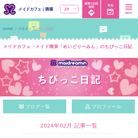
メイドカフェ
｜
酒場
JP
MENU
HOME
ブログ
ちぴっこ日記
メイドカフェ・メイド喫茶「めいどりーみん」のちぴっこ日記
ブログ一覧
プロフィール
2024年02月 記事一覧