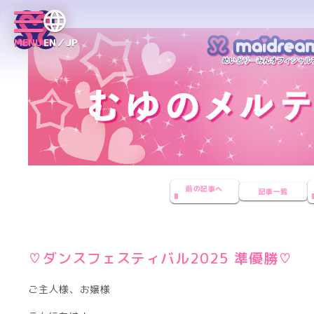
MENU
EN／JP
前の記事へ
記事一覧
♡ダンスフェスティバル2025 準優勝♡
ご主人様、お嬢様