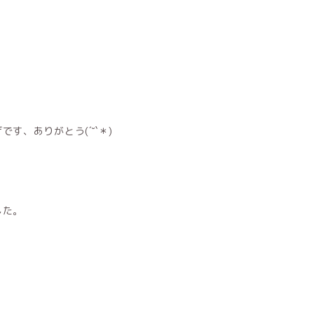
、ありがとう(´˘`＊)
した。