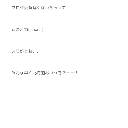
ブログ更新遅くなっちゃって
ごめんね( ߹ᯅ߹ )‪
ありがとね、、
みんな早く北海道おいっでえーー!!!