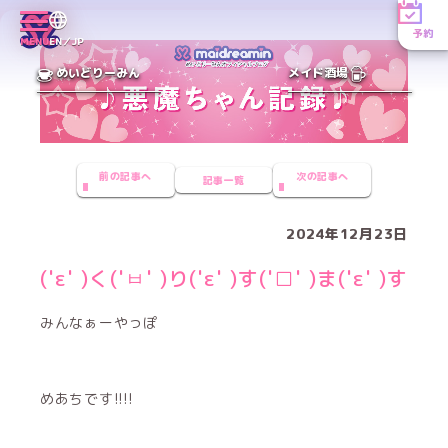
予約
MENU
EN／JP
めいどりーみん
メイド酒場
前の記事へ
次の記事へ
記事一覧
2024年12月23日
('ε' )く('ㅂ' )り('ε' )す('□' )ま('ε' )す
みんなぁーやっぽ
めあちです!!!!