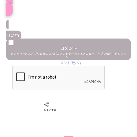
プロフィール
いいね
コメント
めいどりーみんアプリ会員になればコメントできます！メニュー「アプリ紹介」をクリッ
ク！
コメント数(3)
Xでシェアする
LINEでシェアする
Facebookでシェアする
シェアする