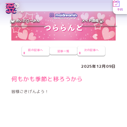
予約
MENU
EN／JP
めいどりーみん
メイド酒場
前の記事へ
次の記事へ
記事一覧
2025年12月09日
何もかも季節と移ろうから
皆様ごきげんよう！