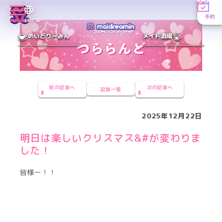
予約
MENU
EN／JP
めいどりーみん
メイド酒場
前の記事へ
次の記事へ
記事一覧
2025年12月22日
明日は楽しいクリスマス&#が変わりま
した！
皆様ー！！