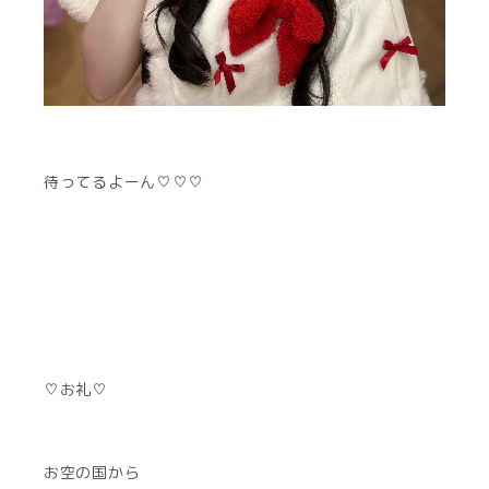
待ってるよーん♡♡♡
♡お礼♡
お空の国から