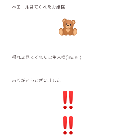
∞エール見てくれたお嬢様
盛れミ見てくれたご主人様(`⎚⩊⎚´ )
ありがとうございました