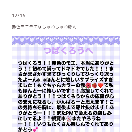
12/15
赤色モエモエ‪‪なしゅわしゅわぽん