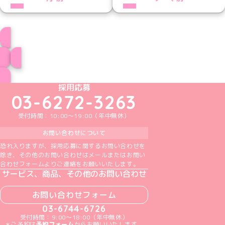
プロフィール
ブログ トップページへ
めいどりーみんTikTok公式アカウント
めいどりーみんX公式アカウント
めいどりーみんInstagram公式アカウント
めいどりーみんFacebook公式アカウン
めいどりーみんYouTube公式アカ
採用応募
03-6272-3263
受付時間：10:00～19:00（年中無休）
お問い合わせについて
恐れ入りますが、採用応募に関するお問い合わせを
除き、その他のお問い合わせはメールまたはお問い
合わせフォームよりご連絡をお願いいたします。
サービス、商品、その他のお問い合わせ
お問い合わせフォーム
03-6744-6726
受付時間：9:00～18:00（年中無休）
＊ご予約は
予約フォーム
からお願いいたします。