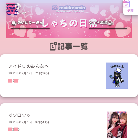
予約
MENU
EN／JP
めいどりーみん
メイド酒場
記事一覧
アイドリのみんなへ
2025年02月17日 21時16分
5
11
オソロ♡♡
2025年02月15日 02時41分
3
9