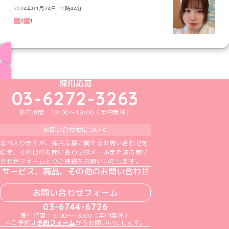
2024年01月24日 11時44分
3
1
ブログ トップページへ
めいどりーみんTikTok公式アカウント
めいどりーみんX公式アカウント
めいどりーみんInstagram公式アカウント
めいどりーみんFacebook公式アカウン
めいどりーみんYouTube公式アカ
採用応募
03-6272-3263
受付時間：10:00～19:00（年中無休）
お問い合わせについて
恐れ入りますが、採用応募に関するお問い合わせを
除き、その他のお問い合わせはメールまたはお問い
合わせフォームよりご連絡をお願いいたします。
サービス、商品、その他のお問い合わせ
お問い合わせフォーム
03-6744-6726
受付時間：9:00～18:00（年中無休）
＊ご予約は
予約フォーム
からお願いいたします。