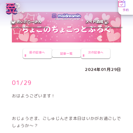
予約
MENU
EN／JP
めいどりーみん
メイド酒場
前の記事へ
次の記事へ
記事一覧
2024年01月29日
01/29
おはようございます！
おじょうさま、ごしゅじんさま本日はいかがお過ごしで
しょうか〜？