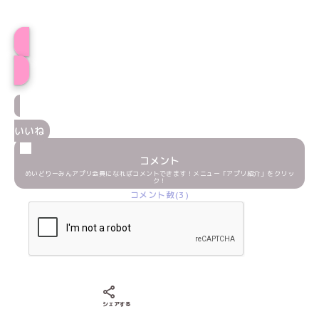
プロフィール
いいね
コメント
めいどりーみんアプリ会員になればコメントできます！メニュー「アプリ紹介」をクリッ
ク！
コメント数(3)
Xでシェアする
LINEでシェアする
Facebookでシェアする
シェアする