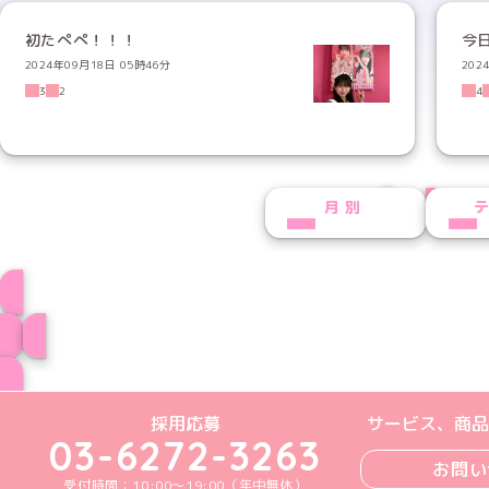
初たぺぺ！！！
今
2024年09月18日 05時46分
202
3
2
4
PREV
NEXT
月別
プロフィール
ブログ トップペー
めいどりーみんTikTok公式アカウン
めいどりーみんX公式アカウント
めいどりーみんInstagra
めいどりーみんFace
めいどりーみんY
採用応募
サービス、商品
03-6272-3263
お問い
受付時間：10:00～19:00（年中無休）