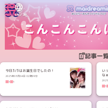
MENU
EN／JP
記事一
今日3/3はお誕生日でしたの！
い
な
2025年03月04日 02時09分
202
1
1
1