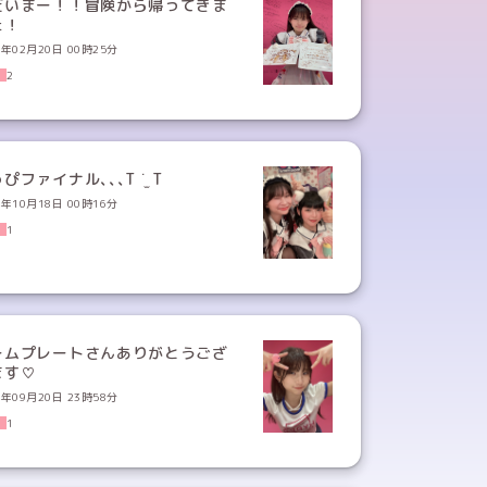
だいまー！！冒険から帰ってきま
た！
5年02月20日 00時25分
2
4年10月18日 00時16分
1
ームプレートさんありがとうござ
ます♡
4年09月20日 23時58分
1