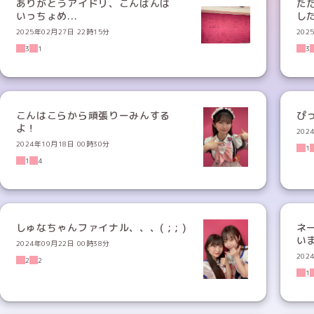
ありがとうアイドリ、こんばんは
た
いっちょめ...
し
2025年02月27日 22時15分
202
3
1
3
こんはこらから頑張りーみんする
よ！
202
2024年10月18日 00時30分
1
1
4
しゅなちゃんファイナル、、、( ; ; )
ネ
い
2024年09月22日 00時38分
202
2
2
1