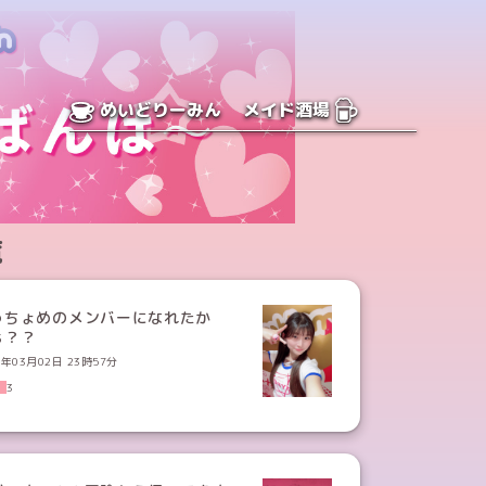
めいどりーみん
メイド酒場
覧
っちょめのメンバーになれたか
ぁ？？
5年03月02日 23時57分
3