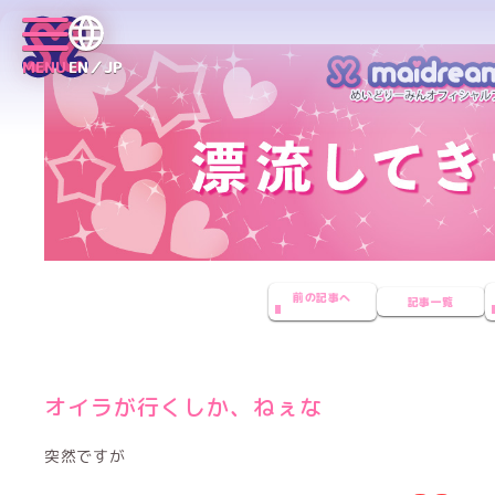
MENU
EN／JP
前の記事へ
記事一覧
オイラが行くしか、ねぇな
突然ですが