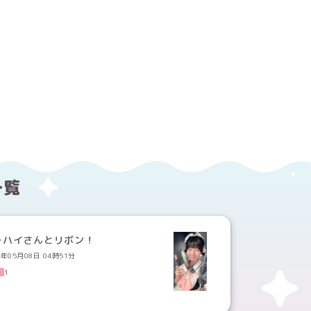
する
ebookでシェアする
一覧
ーハイさんとリボン！
6年05月08日 04時51分
1