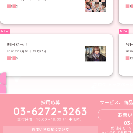
3
2
1
明日から！
今
2026年02月16日 19時23分
202
6
6
1
ブログ トップペー
めいどりーみんTikTok公式アカウン
めいどりーみんX公式アカウント
めいどりーみんInstagra
めいどりーみんFace
めいどりーみんY
採用応募
サービス、商品
03-6272-3263
お問い
受付時間：10:00～19:00（年中無休）
03
受付時間：9:
お問い合わせについて
＊ご予約は
予約フ