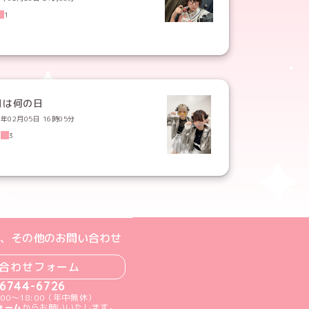
1
日は何の日
6年02月05日 16時05分
2
3
ジへ
ト
m公式アカウント
book公式アカウント
ouTube公式アカウント
、その他のお問い合わせ
合わせフォーム
-6744-6726
00～18:00（年中無休）
ォーム
からお願いいたします。