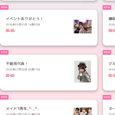
イベントありがとう！
爆
2026年03月31日 14時53分
202
2
2
6
不器用代表！
グ
2026年02月26日 06時15分
202
4
1
1
メイド1周年꜀^. ̫.^꜆
ネ
2026年02月25日 01時53分
202