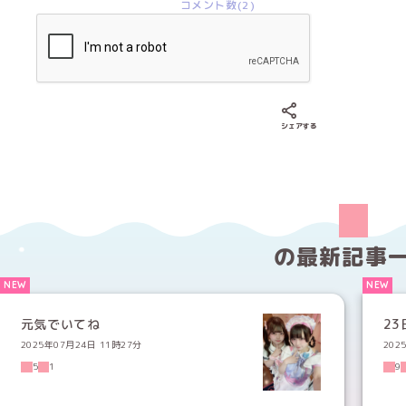
コメント数(2)
Xでシェアする
LINEでシェア
Fac
シェアする
の
最新記事
元気でいてね
2
2025年07月24日 11時27分
202
5
1
9