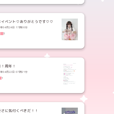
年イベント♡ありがとうです♡♡
5年04月24日 17時00分
4
3
日！周年！
5年04月22日 07時21分
1
愛さに気付くべきだ！！