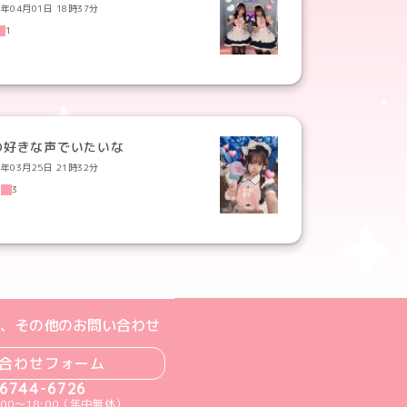
5年04月01日 18時37分
1
の好きな声でいたいな
5年03月25日 21時32分
2
3
ジへ
ト
m公式アカウント
book公式アカウント
ouTube公式アカウント
、その他のお問い合わせ
合わせフォーム
-6744-6726
00～18:00（年中無休）