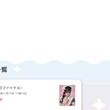
する
ebookでシェアする
一覧
3日ファイナル✨
5年07月15日 17時10分
0