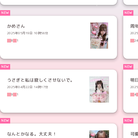
かめさん
周
2025年05月19日 10時56分
202
8
1
2
うさぎと私は寂しくさせないで。
明
2025年04月22日 14時17分
202
9
1
4
なんとかなる。大丈夫！
可