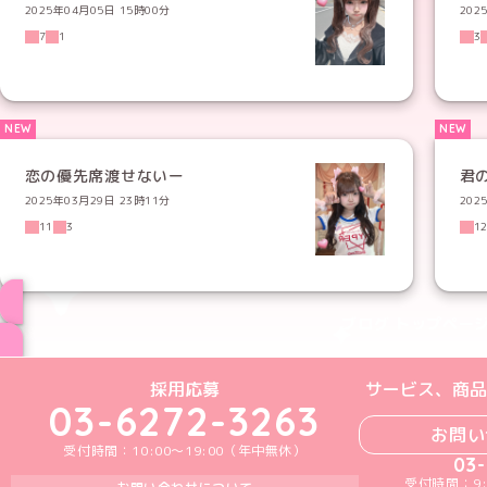
2025年04月05日 15時00分
202
7
1
3
恋の優先席渡せないー
君
2025年03月29日 23時11分
202
11
3
1
ブログ トップペー
めいどりーみんTikTok公式アカウン
めいどりーみんX公式アカウント
めいどりーみんInstagra
めいどりーみんFace
めいどりーみんY
採用応募
サービス、商品
03-6272-3263
お問い
受付時間：10:00～19:00（年中無休）
03
受付時間：9: