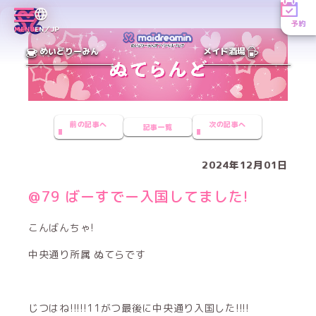
予約
MENU
EN／JP
めいどりーみん
メイド酒場
前の記事へ
次の記事へ
記事一覧
2024年12月01日
@79 ばーすでー入国してました!
こんばんちゃ!
中央通り所属 ぬてらです
じつはね!!!!!11がつ最後に中央通り入国した!!!!