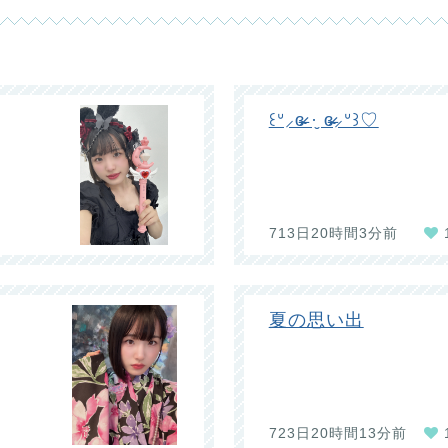
꒰ᐡ⸝ɞ̴̶̷ ·̮ ɞ̴̶̷⸝ᐡ꒱♡
713日20時間3分前
夏の思い出
723日20時間13分前