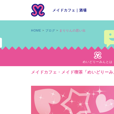
メイドカフェ
｜
酒場
HOME
ブログ
まりりんの思い出
めいどりーみんとは
メイドカフェ・メイド喫茶「めいどりーみ