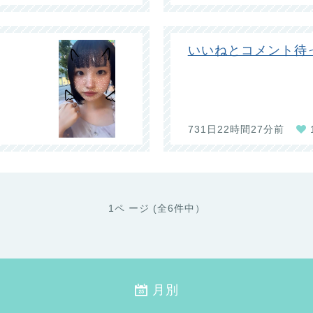
いいねとコメント待
731日22時間27分前
1ペ ージ (全6件中）
月別