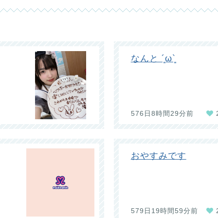
なんと ´͈ω`͈
576日8時間29分前
おやすみです
579日19時間59分前