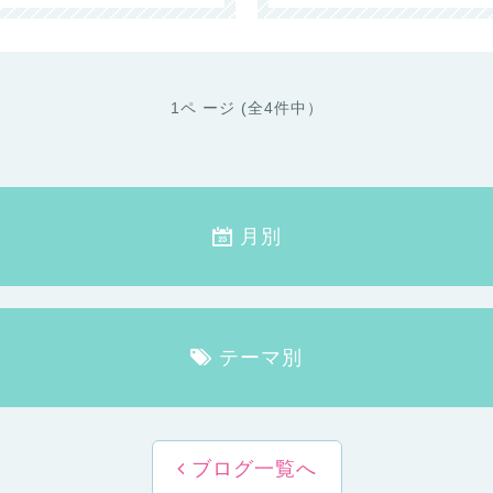
1ペ ージ (全4件中）
月別
テーマ別
ブログ一覧へ