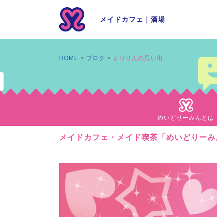
メイドカフェ
｜
酒場
HOME
ブログ
まりりんの思い出
めいどりーみんとは
メイドカフェ・メイド喫茶「めいどりーみ