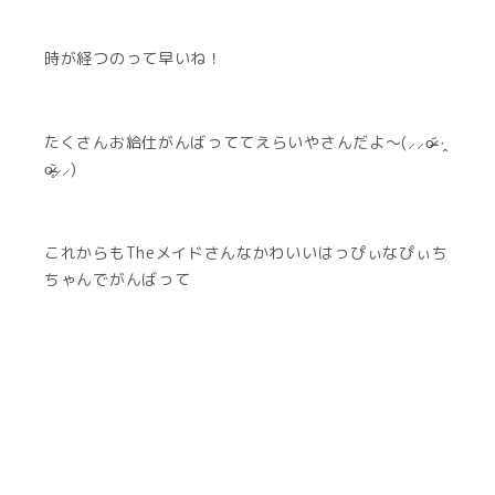
時が経つのって早いね！
たくさんお給仕がんばっててえらいやさんだよ〜(⸝⸝o̴̶̷᷄ ·̭
o̴̶̷̥᷅⸝⸝)
これからもTheメイドさんなかわいいはっぴぃなぴぃち
ちゃんでがんばって