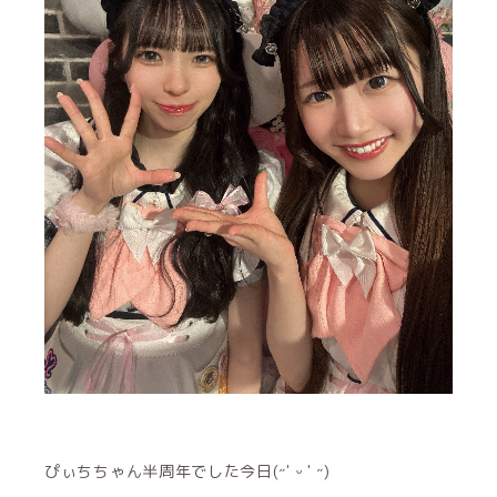
ぴぃちちゃん半周年でした今日(˶' ᵕ ' ˶)