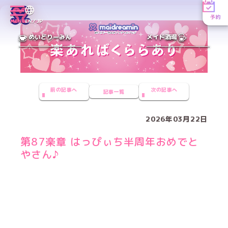
予約
MENU
EN／JP
めいどりーみん
メイド酒場
前の記事へ
次の記事へ
記事一覧
2026年03月22日
第87楽章 はっぴぃち半周年おめでと
やさん♪