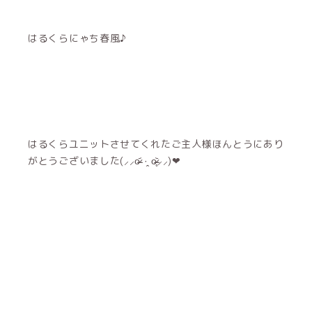
はるくらにゃち春風♪
はるくらユニットさせてくれたご主人様ほんとうにあり
がとうございました(⸝⸝o̴̶̷᷄ ·̭ o̴̶̷̥᷅⸝⸝)❤︎