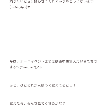
踊りたいときに踊らせてくれてありがとうございまつ
(⸝⸝o̴̶̷᷄ ·̭ o̴̶̷̥᷅⸝⸝)❤︎
今は、ナースイベントまでに劇薬中毒覚えたいきもちで
す⊹⁺⸜(ᐡ⸝ɞ̴̶̷ ·̮ ɞ̴̶̷⸝ᐡ)⸝⁺⊹
あと、ひとそれがんばって覚えてるとこ！
覚えたら、みんな見てくれるかな？