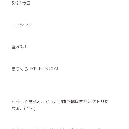
3/21今日
ロミシン♪
盛れみ♪
きりくらHYPER ENJOY♪
こうして見ると、かっこい曲で構成されたセトリだ
なぁ、(´˘`＊)