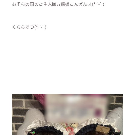
おそらの国のご主人様お嬢様こんばんは(* 'ᵕ' )
くららでつ(* 'ᵕ' )