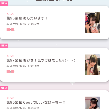
くらら
第98楽章 あしたいます！
2026年06月04日 21時30分
3
2
くらら
第97楽章 おひさ！気づけばもう6月( ᴖ ̫ᴖ )
2026年06月03日 17時15分
3
1
くらら
第96楽章 GoodでLuckなぱーちー♡
2026年05月20日 16時30分