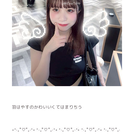
羽はやすのかわいいくてはまりちう
˖⁺‧₊˚♡˚₊‧⁺˖ ⁺‧₊˚♡˚₊‧⁺˖ ⁺‧₊˚♡˚₊‧⁺˖ ⁺‧₊˚♡˚₊‧⁺˖ ⁺‧₊˚♡˚₊‧