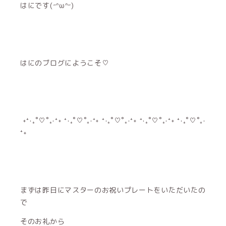
はにです(˶ᐢωᐢ˶)
はにのブログにようこそ♡
˖⁺‧₊˚♡˚₊‧⁺˖ ⁺‧₊˚♡˚₊‧⁺˖ ⁺‧₊˚♡˚₊‧⁺˖ ⁺‧₊˚♡˚₊‧⁺˖ ⁺‧₊˚♡˚₊‧
⁺˖
まずは昨日にマスターのお祝いプレートをいただいたの
で
そのお礼から