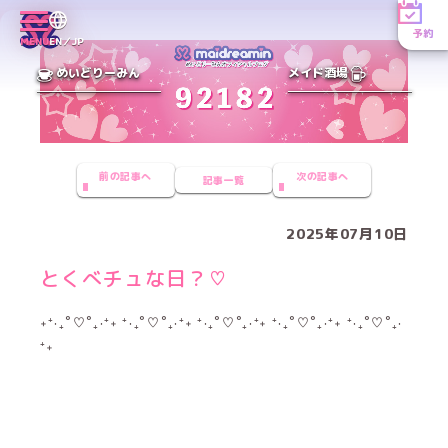
予約
MENU
EN／JP
めいどりーみん
メイド酒場
前の記事へ
次の記事へ
記事一覧
2025年07月10日
とくべチュな日？♡
˖⁺‧₊˚♡˚₊‧⁺˖ ⁺‧₊˚♡˚₊‧⁺˖ ⁺‧₊˚♡˚₊‧⁺˖ ⁺‧₊˚♡˚₊‧⁺˖ ⁺‧₊˚♡˚₊‧
⁺˖