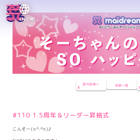
MENU
EN／JP
前の記事へ
記事一覧
#110 1.5周年＆リーダー昇格式
こんそー(≡^.^≡)♪