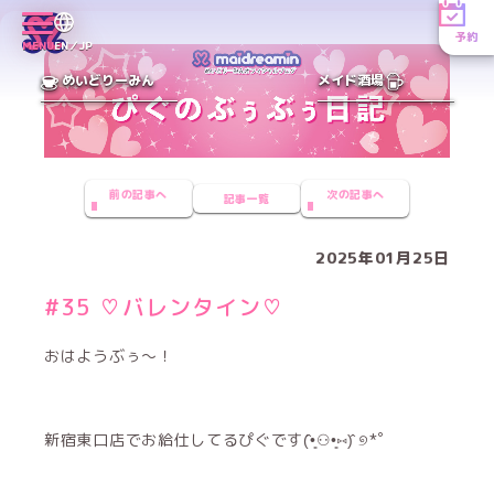
予約
MENU
EN／JP
めいどりーみん
メイド酒場
前の記事へ
次の記事へ
記事一覧
2025年01月25日
#35 ♡バレンタイン♡
おはようぶぅ〜！
新宿東口店でお給仕してるぴぐです(̂•͈⚇•͈⑅)̂ ୭*ﾟ