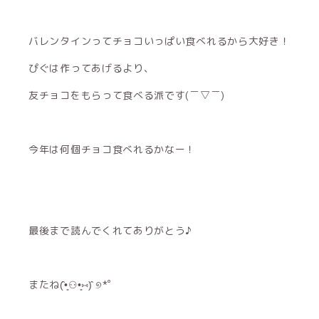
バレンタインってチョコいっぱい食べれるから大好き！
ぴぐは作ってあげるより、
友チョコをもらって食べる派です(￣▽￣)
今年は何個チョコ食べれるかなー！
最後まで読んでくれてありがとう♪
またね(̂•͈⚇•͈⑅)̂ ୭*ﾟ