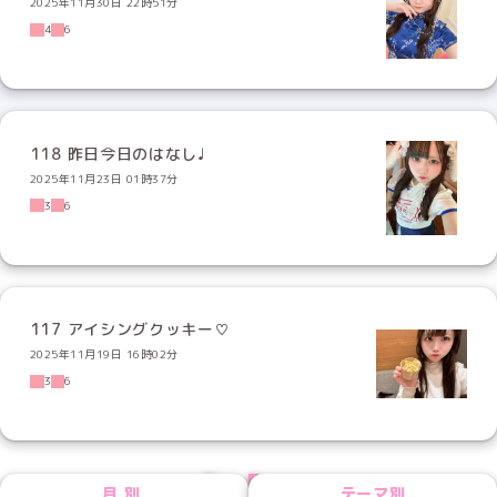
2025年11月30日 22時51分
4
6
118 昨日今日のはなし♩
2025年11月23日 01時37分
3
6
117 アイシングクッキー♡
2025年11月19日 16時02分
3
6
PREV
NEXT
月別
テーマ別