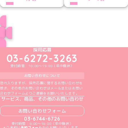
プロフィール
ブログ トップページへ
めいどりーみんTikTok公式アカウント
めいどりーみんX公式アカウント
めいどりーみんInstagram公式アカウント
めいどりーみんFacebook公式アカウン
めいどりーみんYouTube公式アカ
採用応募
03-6272-3263
受付時間：10:00～19:00（年中無休）
お問い合わせについて
恐れ入りますが、採用応募に関するお問い合わせを
除き、その他のお問い合わせはメールまたはお問い
合わせフォームよりご連絡をお願いいたします。
サービス、商品、その他のお問い合わせ
お問い合わせフォーム
03-6744-6726
受付時間：9:00～18:00（年中無休）
＊ご予約は
予約フォーム
からお願いいたします。