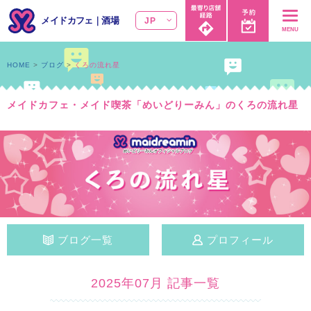
メイドカフェ
｜
酒場
JP
MENU
HOME
ブログ
くろの流れ星
メイドカフェ・メイド喫茶「めいどりーみん」のくろの流れ星
ブログ一覧
プロフィール
2025年07月 記事一覧