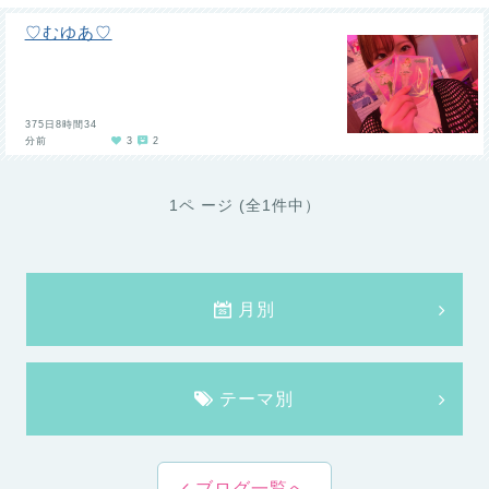
♡むゆあ♡
375日8時間34
分前
3
2
1ペ ージ (全1件中）
月別
テーマ別
ブログ一覧へ