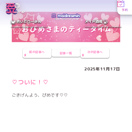
予約
MENU
EN／JP
めいどりーみん
メイド酒場
前の記事へ
次の記事へ
記事一覧
2025年11月17日
♡ついに！♡
ごきげんよう、ぴめです♡♡