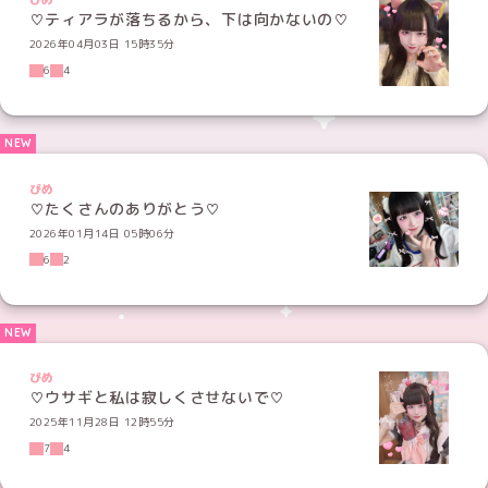
ぴめ
♡ティアラが落ちるから、下は向かないの♡
2026年04月03日 15時35分
6
4
ぴめ
♡たくさんのありがとう♡
2026年01月14日 05時06分
6
2
ぴめ
♡ウサギと私は寂しくさせないで♡
2025年11月28日 12時55分
7
4