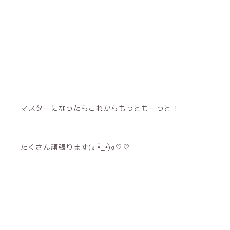
マスターになったらこれからもっともーっと！
たくさん頑張ります(ง •̀_•́)ง♡♡