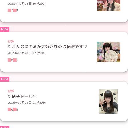
2025年10月01日 16時29分
5
3
ぴめ
♡こんなにキミが大好きなのは秘密です♡
2025年09月29日 02時50分
6
2
ぴめ
♡硝子ドール♡
2025年09月26日 23時49分
6
2