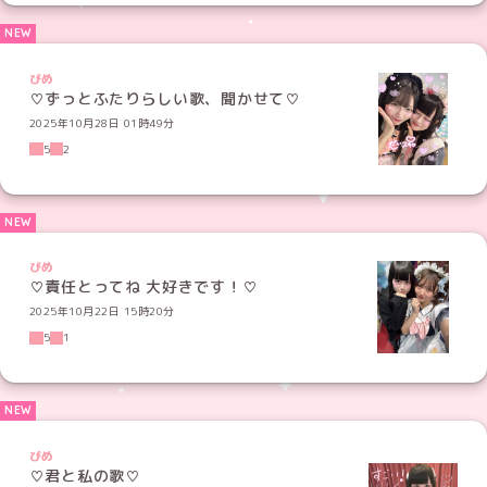
ぴめ
♡ずっとふたりらしい歌、聞かせて♡
2025年10月28日 01時49分
5
2
ぴめ
♡責任とってね 大好きです！♡
2025年10月22日 15時20分
5
1
ぴめ
♡君と私の歌♡