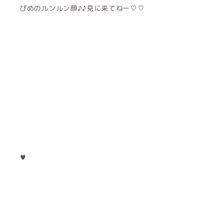
ぴめのルンルン顔♪♪見に来てねー♡♡
♥