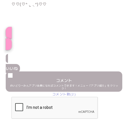
♡♡(♡ᐢ ܸ. ̫ .ܸ ᐢ)♡♡
ぴめプロフィール
いいね
コメント
めいどりーみんアプリ会員になればコメントできます！メニュー「アプリ紹介」をクリッ
ク！
コメント数(2)