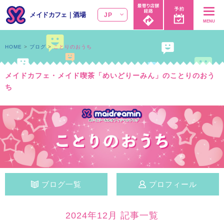
メイドカフェ
｜
酒場
JP
MENU
HOME
ブログ
ことりのおうち
メイドカフェ・メイド喫茶「めいどりーみん」のことりのおう
ち
ブログ一覧
プロフィール
2024年12月 記事一覧