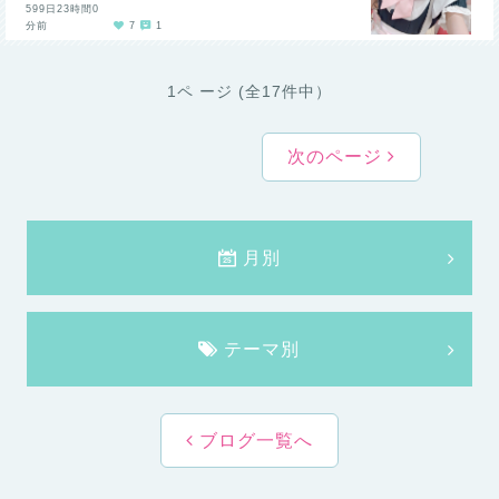
599日23時間0
分前
7
1
1ペ ージ (全17件中）
次のページ
月別
テーマ別
ブログ一覧へ