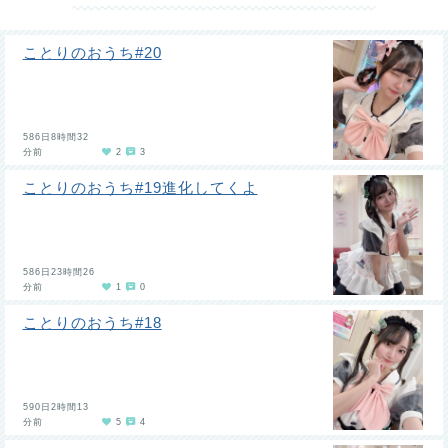
ことりのおうち#20
586日8時間32
分前
2
3
ことりのおうち#19進化してくよ
586日23時間26
分前
1
0
ことりのおうち#18
590日2時間13
分前
5
4