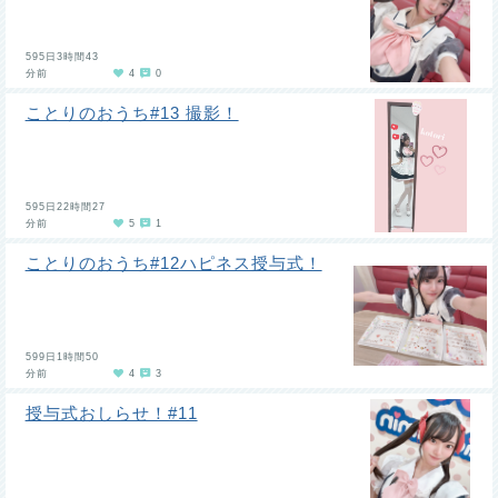
595日3時間43
分前
4
0
ことりのおうち#13 撮影！
595日22時間27
分前
5
1
ことりのおうち#12ハピネス授与式！
599日1時間50
分前
4
3
授与式おしらせ！#11