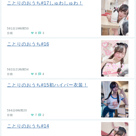
ことりのおうち#17しゅわしゅわ！
591日19時間50
分前
8
3
ことりのおうち#16
592日21時間54
分前
8
4
ことりのおうち#15初ハイパー衣装！
594日6時間20
分前
7
2
ことりのおうち#14