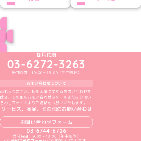
プロフィール
ブログ トップページへ
めいどりーみんTikTok公式アカウント
めいどりーみんX公式アカウント
めいどりーみんInstagram公式アカウント
めいどりーみんFacebook公式アカウン
めいどりーみんYouTube公式アカ
採用応募
03-6272-3263
受付時間：10:00～19:00（年中無休）
お問い合わせについて
恐れ入りますが、採用応募に関するお問い合わせを
除き、その他のお問い合わせはメールまたはお問い
合わせフォームよりご連絡をお願いいたします。
サービス、商品、その他のお問い合わせ
お問い合わせフォーム
03-6744-6726
受付時間：9:00～18:00（年中無休）
＊ご予約は
予約フォーム
からお願いいたします。