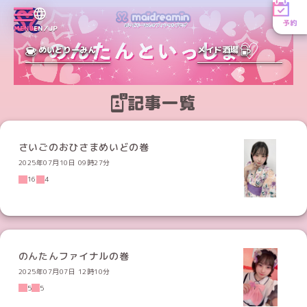
予約
MENU
EN／JP
めいどりーみん
メイド酒場
記事一覧
さいごのおひさまめいどの巻
2025年07月10日 09時27分
16
4
のんたんファイナルの巻
2025年07月07日 12時10分
5
5