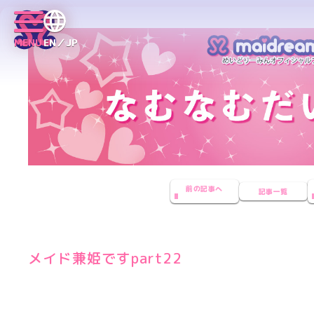
MENU
EN／JP
前の記事へ
記事一覧
メイド兼姫ですpart22