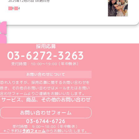
2025年12月05日 08時36分
6
4
ブログ トップページへ
めいどりーみんTikTok公式アカウント
めいどりーみんX公式アカウント
めいどりーみんInstagram公式アカウント
めいどりーみんFacebook公式アカウン
めいどりーみんYouTube公式アカ
採用応募
03-6272-3263
受付時間：10:00～19:00（年中無休）
お問い合わせについて
恐れ入りますが、採用応募に関するお問い合わせを
除き、その他のお問い合わせはメールまたはお問い
合わせフォームよりご連絡をお願いいたします。
サービス、商品、その他のお問い合わせ
お問い合わせフォーム
03-6744-6726
受付時間：9:00～18:00（年中無休）
＊ご予約は
予約フォーム
からお願いいたします。