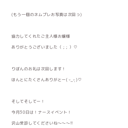
(もう一個のネムプレお写真は次回っ)
協力してくれたご主人様お嬢様
ありがとうございました（ ; ; ）♡
りぼんのお礼は次回します！
ほんとにたくさんありがとー( ᵕ_ᵕ̩̩ )♡
そしてそしてー！
今月30日は！ナースイベント！
沢山受診してくださいね〜〜〜!!