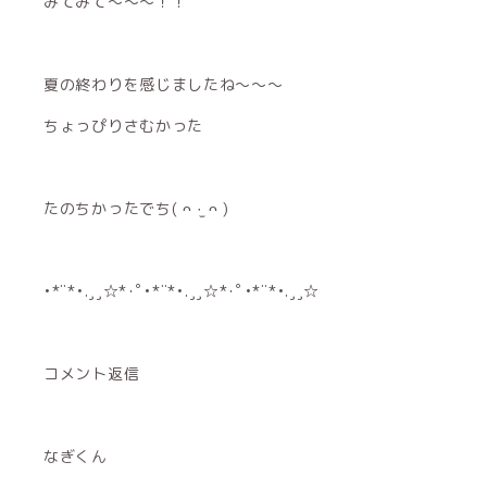
みてみて〜〜〜！！
夏の終わりを感じましたね〜〜〜
ちょっぴりさむかった
たのちかったでち( ᴖ ·̫ ᴖ )
•*¨*•.¸¸☆*･ﾟ•*¨*•.¸¸☆*･ﾟ•*¨*•.¸¸☆
コメント返信
なぎくん