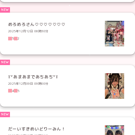
めろめろさん♡♡♡♡♡♡♡
2025年12月12日 08時30分
5
2
꒦꒷あまあまであちあち꒷꒦
2025年12月09日 09時00分
4
5
だーいすきめいどりーみん！