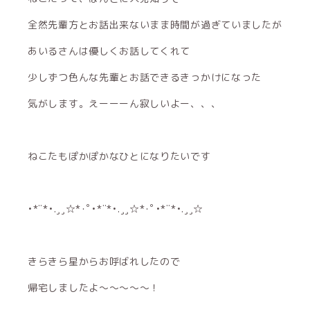
全然先輩方とお話出来ないまま時間が過ぎていましたが
あいるさんは優しくお話してくれて
少しずつ色んな先輩とお話できるきっかけになった
気がします。えーーーん寂しいよー、、、
ねこたもぽかぽかなひとになりたいです
•*¨*•.¸¸☆*･ﾟ•*¨*•.¸¸☆*･ﾟ•*¨*•.¸¸☆
きらきら星からお呼ばれしたので
帰宅しましたよ〜〜〜〜〜！