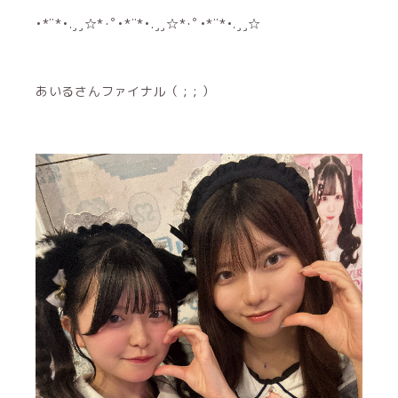
•*¨*•.¸¸☆*･ﾟ•*¨*•.¸¸☆*･ﾟ•*¨*•.¸¸☆
あいるさんファイナル（ ; ; ）