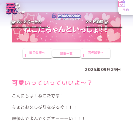
予約
MENU
EN／JP
めいどりーみん
メイド酒場
前の記事へ
次の記事へ
記事一覧
2025年09月29日
可愛いっていっていいよ〜？
こんにちは！ねこたです！
ちょとお久しぶりなぶろぐ！！！
最後までよんでくださーーーい！！！