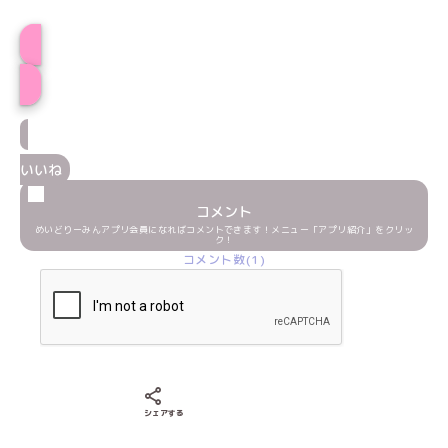
プロフィール
いいね
コメント
めいどりーみんアプリ会員になればコメントできます！メニュー「アプリ紹介」をクリッ
ク！
コメント数(1)
Xでシェアする
LINEでシェアする
Facebookでシェアする
シェアする