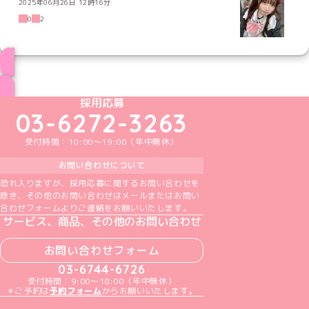
2025年06月26日 12時16分
0
2
ブログ トップページへ
めいどりーみんTikTok公式アカウント
めいどりーみんX公式アカウント
めいどりーみんInstagram公式アカウント
めいどりーみんFacebook公式アカウン
めいどりーみんYouTube公式アカ
採用応募
03-6272-3263
受付時間：10:00～19:00（年中無休）
お問い合わせについて
恐れ入りますが、採用応募に関するお問い合わせを
除き、その他のお問い合わせはメールまたはお問い
合わせフォームよりご連絡をお願いいたします。
サービス、商品、その他のお問い合わせ
お問い合わせフォーム
03-6744-6726
受付時間：9:00～18:00（年中無休）
＊ご予約は
予約フォーム
からお願いいたします。