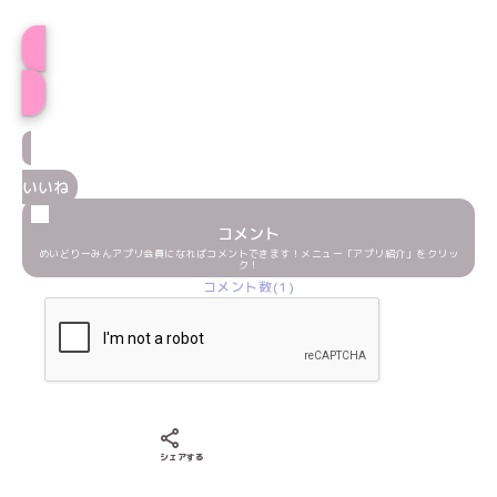
プロフィール
いいね
コメント
めいどりーみんアプリ会員になればコメントできます！メニュー「アプリ紹介」をクリッ
ク！
コメント数(1)
Xでシェアする
LINEでシェアする
Facebookでシェアする
シェアする