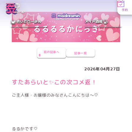
予約
MENU
EN／JP
めいどりーみん
メイド酒場
前の記事へ
記事一覧
2026年04月27日
すたあらいと✨この次コメ返！
ご主人様・お嬢様のみなさんこんにちは〜♡
るるかです♡