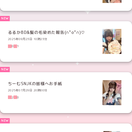
るるかBD&髪の毛染めた報告(∩˃o˂∩)♡
2025年09月23日 10時23分
0
1
ちーむSNJKの皆様へお手紙
2025年07月29日 20時00分
2
0