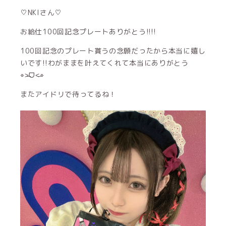
♡NKIさん♡
お給仕100回記念プレートありがとう!!!!
100回記念のプレート貰うの念願だったから本当に嬉し
いです!!わがままを叶えてくれて本当にありがとう
⌯˃̶ᗜ˂̶⌯
またアイドリで待ってるね！