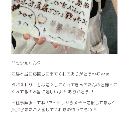
♡セシルくん♡
決勝本当に応援しに来てくれてありがとう⌯˃̶ᗜ˂̶⌯ಣ
タペストリーもお迎えしてくれてきゃろたんのと飾って
くれてるの本当に嬉しいよ!!!!ありがとう!!!!
お仕事頑張ってね!!アイドリからメチャ応援してるよ^
̳ට ̫ ට ̳^またご入国してくれるの待ってるね!!!!