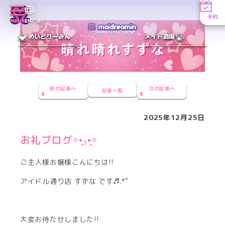
予約
MENU
EN／JP
めいどりーみん
メイド酒場
前の記事へ
次の記事へ
記事一覧
2025年12月25日
お礼ブログ⌯•͈₃•͈⌯
ご主人様お嬢様こんにちは!!
アイドル通り店 すずな です♬.*ﾟ
大変お待たせしました!!