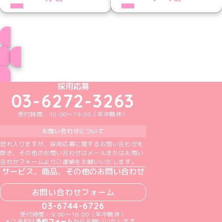
プロフィール
ブログ トップページへ
めいどりーみんTikTok公式アカウント
めいどりーみんX公式アカウント
めいどりーみんInstagram公式アカウント
めいどりーみんFacebook公式アカウン
めいどりーみんYouTube公式アカ
採用応募
03-6272-3263
受付時間：10:00～19:00（年中無休）
お問い合わせについて
恐れ入りますが、採用応募に関するお問い合わせを
除き、その他のお問い合わせはメールまたはお問い
合わせフォームよりご連絡をお願いいたします。
サービス、商品、その他のお問い合わせ
お問い合わせフォーム
03-6744-6726
受付時間：9:00～18:00（年中無休）
＊ご予約は
予約フォーム
からお願いいたします。