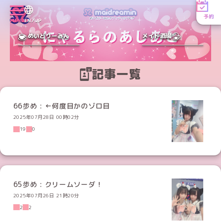
予約
MENU
EN／JP
めいどりーみん
メイド酒場
記事一覧
66歩め : ←何度目かのゾロ目
2025年07月28日 00時02分
19
0
65歩め : クリームソーダ！
2025年07月26日 21時20分
2
2