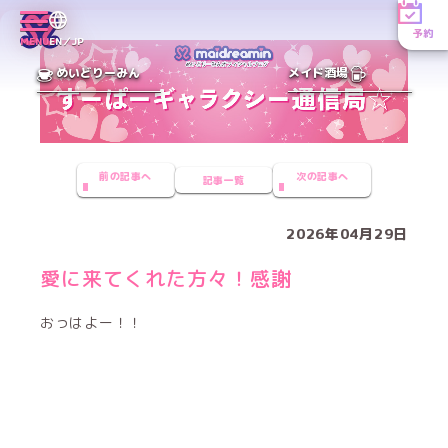
予約
MENU
EN／JP
めいどりーみん
メイド酒場
前の記事へ
次の記事へ
記事一覧
2026年04月29日
愛に来てくれた方々！感謝
おっはよー！！