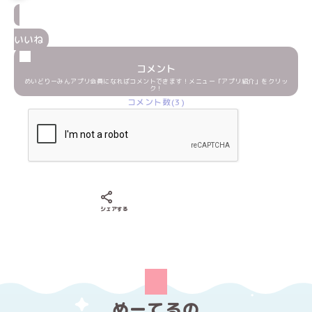
いいね
コメント
めいどりーみんアプリ会員になればコメントできます！メニュー「アプリ紹介」をクリッ
ク！
コメント数(3)
Xでシェアする
LINEでシェアする
Facebookでシェアする
シェアする
めーてるの