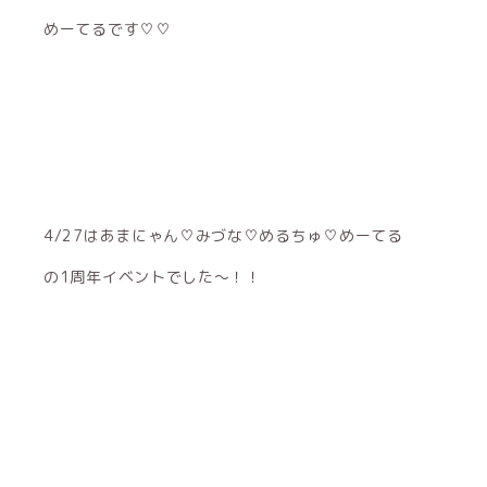
めーてるです♡♡
4/27はあまにゃん♡みづな♡めるちゅ♡めーてる
の1周年イベントでした〜！！