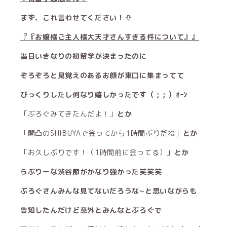
まず、これ言わせてください！⇩
『『お嬢様ご主人様大天才さんすぎる件について』』
当日いきなりの初留学が決まったのに
ぞろぞろと見覚えのあるお顔が東口に集まってて
びっくりしたし何なり嬉しかったです（ ; ; ）ｵｰﾝ
「ぶろぐみてきたんだよ！」
とか
「開凸のSHIBUYAで会ってから1時間ぶりだね」
とか
「お久しぶりです！（1時間前に会ってる）」
とか
らぶりーな渋谷節がかなり強かった笑笑笑
ぶろぐさんみんな見てないだろうな~と思いながらも
告知したんだけど意外とみんなとぶろぐで