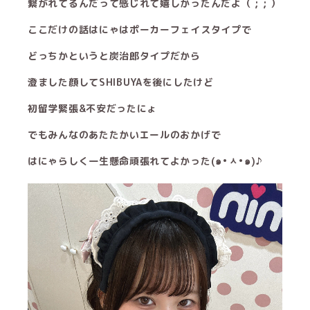
繋がれてるんだって感じれて嬉しかったんだよ（ ; ; ）
ここだけの話はにゃはポーカーフェイスタイプで
どっちかというと炭治郎タイプだから
澄ました顔してSHIBUYAを後にしたけど
初留学緊張&不安だったにょ
でもみんなのあたたかいエールのおかげで
はにゃらしく一生懸命頑張れてよかった(๑•ᆺ•๑)♪