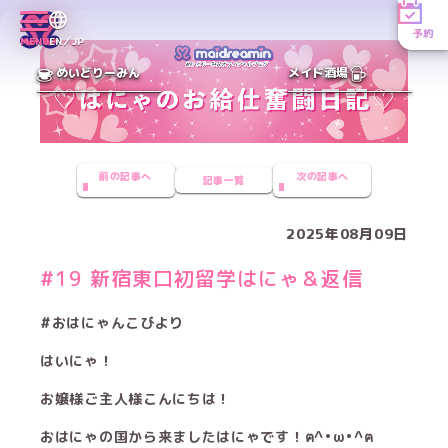
予約
MENU
EN／JP
めいどりーみん
メイド酒場
前の記事へ
次の記事へ
記事一覧
2025年08月09日
#19 新宿東口初留学はにゃ＆返信
#おはにゃんこびより
はいにゃ！
お嬢様ご主人様こんにちは！
おはにゃの国から来ましたはにゃです！ฅ^•ω•^ฅ