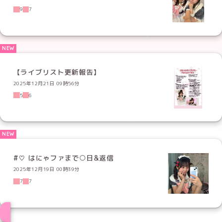
9
7
【ライブリスト更新報告】
2025年12月21日 09時56分
5
6
#♡ はにゃファまで○日&返信
2025年12月19日 00時39分
7
7