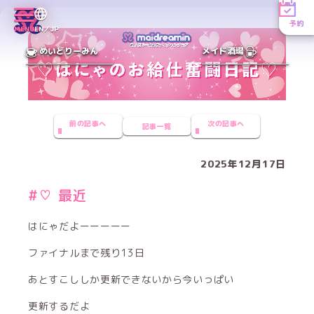
予約
MENU
EN／JP
めいどりーみん
メイド酒場
前の記事へ
次の記事へ
記事一覧
2025年12月17日
#♡ 最近
はにゃだよーーーーー
ファイナルまで残り13日
あとすこししか更新できないから今いっぱい
更新するだよ