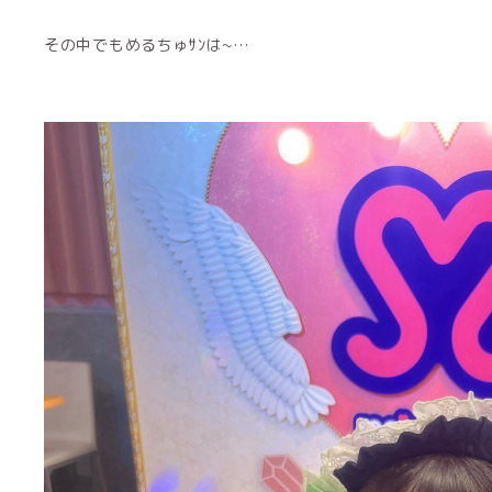
その中でもめるちゅｻﾝは~…