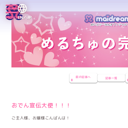
MENU
EN／JP
前の記事へ
記事一覧
おでん宣伝大使！！！
ご主人様、お嬢様こんばんは！