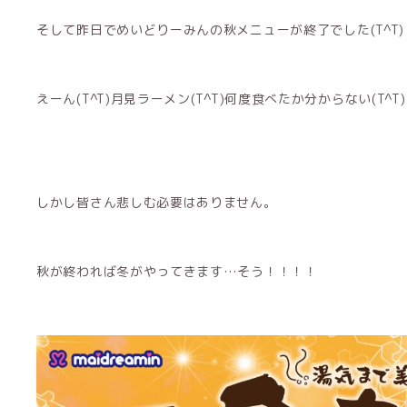
そして昨日でめいどりーみんの秋メニューが終了でした(T^T)
えーん(T^T)月見ラーメン(T^T)何度食べたか分からない(T^T
しかし皆さん悲しむ必要はありません。
秋が終われば冬がやってきます…そう！！！！