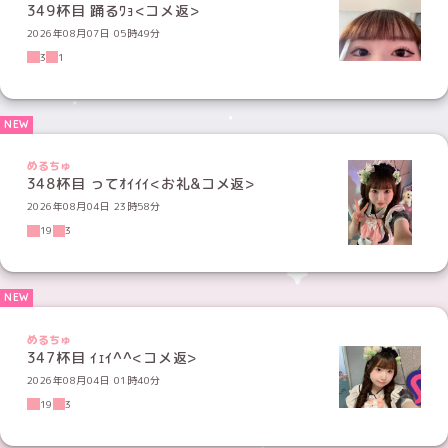
349杯目 踊るﾜｮ<コメ返>
2026年08月07日 05時49分
3
1
めるちゅ
348杯目 ってｵｲｲｲ<お礼&コメ返>
2026年08月04日 23時58分
19
3
めるちゅ
347杯目 ｲｪｲ^^<コメ返>
2026年08月04日 01時40分
19
3