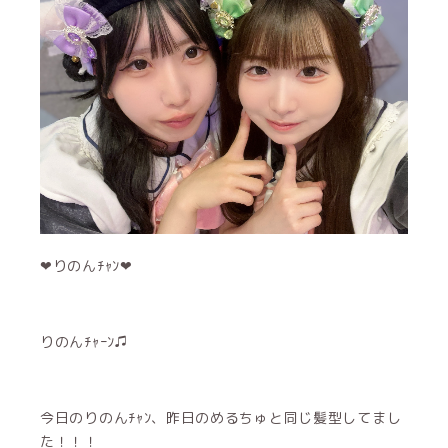
‪‪❤︎‬りのんﾁｬﾝ‪‪❤︎‬
りのんﾁｬｰﾝ♫
今日のりのんﾁｬﾝ、昨日のめるちゅと同じ髪型してまし
た！！！