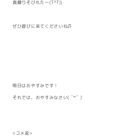
真撮りそびれたー(T^T))
ぜひ遊びに来てくださいね♫
明日はおやすみです！
それでは、おやすみなさい( ¯꒳¯ )ᐝ
<コメ返>