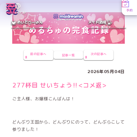
予約
MENU
EN／JP
めいどりーみん
メイド酒場
前の記事へ
次の記事へ
記事一覧
2026年05月04日
277杯目 せいちょう‼️<コメ返>
ご主人様、お嬢様こんばんは！
どんぶり王国から、どんぶりにのって、どんぶらこして
参りました！