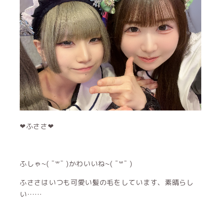
‪‪❤︎‬ふささ‪‪❤︎‬
ふしゃ~( ¯꒳¯ )かわいいね~( ¯꒳¯ )
ふささはいつも可愛い髪の毛をしています、素晴らし
い……