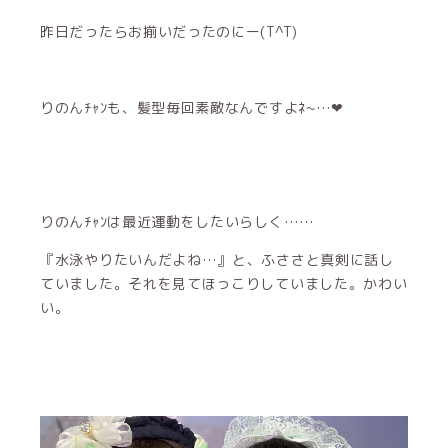
昨日だったらお揃いだったのにー(T^T)‪‪
りのんﾁｬﾝも、髪型毎回素敵なんですよﾈ~…‪‪❤︎‬
りのんﾁｬﾝは最近運動をしたいらしく……
『水泳やりたいんだよね…』と、ふささと真剣に話し
ていました。それを見てほっこりしていました。かわい
い。