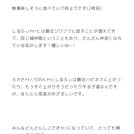
無事楽しそうに食べていて何よりです(2枚目)
しるふぃﾁｬﾝとは最近ジワジワと話すことが増えてき
て、同じ緑仲間ということもあり、だんだん仲良くなれ
ている気がします！嬉しいね~！
ふささﾁｬﾝ,りのんﾁｬﾝ,しるふぃは最近ハピネスに上がっ
たり、もうすぐ上がりそうだったりする子達なんです
が、ほんとに成長がめざましいです。
みんなどんどんしごできﾁｬﾝになっていて、とっても頼