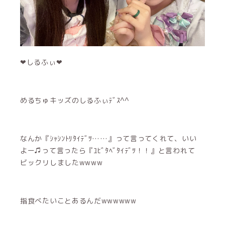
‪‪❤︎‬しるふぃ‪‪❤︎‬
めるちゅキッズのしるふぃﾃﾞｽ^^
なんか『ｼｬｼﾝﾄﾘﾀｲﾃﾞﾂ……』って言ってくれて、いい
よー♫って言ったら『ﾕﾋﾞﾀﾍﾞﾀｲﾃﾞﾂ！！』と言われて
ビックリしましたwwww
指食べたいことあるんだwwwwww