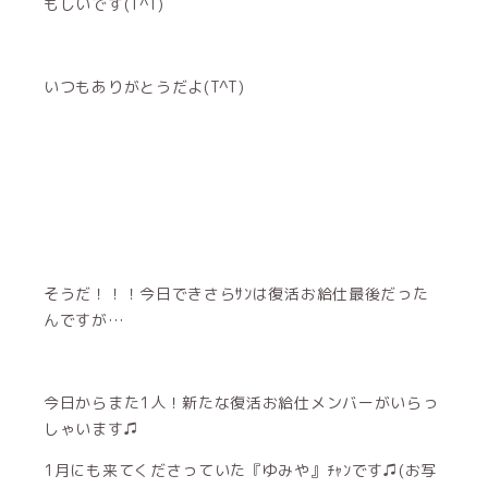
もしいです(T^T)
いつもありがとうだよ(T^T)
そうだ！！！今日できさらｻﾝは復活お給仕最後だった
んですが…
今日からまた1人！新たな復活お給仕メンバーがいらっ
しゃいます♫
1月にも来てくださっていた『ゆみや』ﾁｬﾝです♫(お写