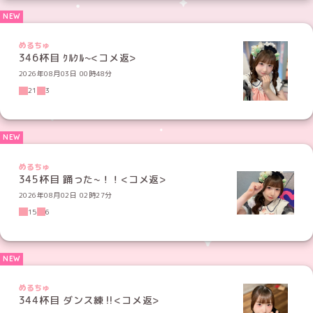
めるちゅ
346杯目 ｸﾙｸﾙ~<コメ返>
2026年08月03日 00時48分
21
3
めるちゅ
345杯目 踊った~！！<コメ返>
2026年08月02日 02時27分
15
6
めるちゅ
344杯目 ダンス練‼️<コメ返>